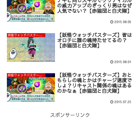
ナギと同じスキルでクリティカル
の威力アップのぎっくり男はなぜ
人気でない？【赤猫団と白犬隊】
2015.08.05
【妖怪ウォッチバスターズ】皆は
妖怪ウォッチバスターズ赤猫団と白犬隊攻略まとめ
オロチに誰の魂持たせてるの？
【赤猫団と白犬隊】
2015.08.01
【妖怪ウォッチバスターズ】おと
妖怪ウォッチバスターズ赤猫団と白犬隊攻略まとめ
もらしの魂とかはチャージ速度で
しょ？リキャスト関係の魂はある
のかなぁ【赤猫団と白犬隊】
2015.07.25
スポンサーリンク